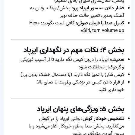
پخش، فعال‌سازی سیری (قابل تنظیم)
فشار دادن سنسور ایرپاد پرو:
پخش/توقف، رفتن به
آهنگ بعدی، تغییر حالت حذف نویز
کنترل صدا با فرمان صوتی:
کافی است بگویید: «Hey
Siri, turn volume up»
بخش ۴: نکات مهم در نگهداری ایرپاد
همیشه ایرپاد را درون کیس نگه دارید تا از آسیب فیزیکی
و گردوغبار محافظت شود
کیس شارژ را تمیز نگه دارید (با دستمال خشک بدون پرز)
از قرار دادن کیس در نزدیکی رطوبت یا دمای بالا
خودداری کنید
بخش ۵: ویژگی‌های پنهان ایرپاد
تشخیص خودکار گوش:
وقتی ایرپاد را در گوش
می‌گذارید، پخش صدا به‌طور خودکار آغاز می‌شود و با
بیرون آوردن متوقف می‌شود