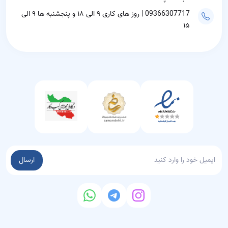
09366307717 | روز های کاری ۹ الی ۱۸ و پنجشنبه ها ۹ الی
۱۵
ارسال