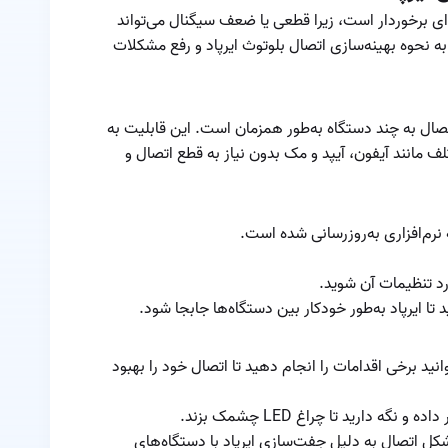
‌ای برخوردار است، زیرا قطعی یا ضعف سیگنال می‌تواند
ایرپاد اپل
ه نحوه بهینه‌سازی اتصال بلوتوث ایرپاد و رفع مشکلات
ریست ایرپاد
ساختار صوتی ایرپاد
 اتصال به چند دستگاه به‌طور همزمان است. این قابلیت به
ف مانند آیفون، آیپد و مک بدون نیاز به قطع اتصال و
سوالات متداول در
مورد ایرپاد های اپل
طول عمر باتری
نرم‌افزاری به‌روزرسانی شده است.
ایرپاد
عمر باتری ایرپادها
چقدر است
قابلیت های ایرپاد
پرو
نید برخی اقدامات را انجام دهید تا اتصال خود را بهبود
قطعی ایرپاد
ه دارید تا چراغ LED چشمک بزند.
مشاهده درصد باتری
ل اتصال به دلیل جفت‌سازی ایرپاد با دستگاه‌های