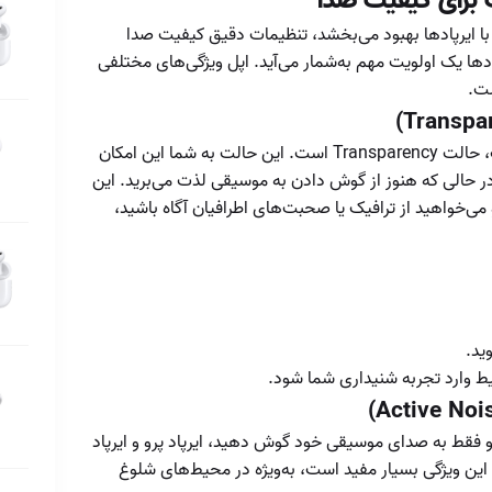
ایرپاد؛ واقعیت یا
 با ایرپادها بهبود می‌بخشد، تنظیمات دقیق کیفیت صدا
افسانه؟
دها یک اولویت مهم به‌شمار می‌آید. اپل ویژگی‌های مختلفی
تأخیر صوتی ایرپاد
ست.
تحلیل عملکرد
میکروفون ایرپاد در
تماس‌های صوتی
در ایرپاد پرو و ایرپاد پرو ۲، یکی از ویژگی‌های جالب، حالت Transparency است. این حالت به شما این امکان
پرنویز
ر حالی که هنوز از گوش دادن به موسیقی لذت می‌برید. این
تشخیص اصل بودن
ی‌خواهید از ترافیک یا صحبت‌های اطرافیان آگاه باشید،
ایرپاد و ایرپادپرو
تشخیص ایرپاد اصل
تنظیمات ایرپاد در
سیستم‌عامل‌های
مختلف
ید.
چراغ LED جعبه
چگونه ایرپاد خود را
و فقط به صدای موسیقی خود گوش دهید، ایرپاد پرو و ایرپاد
برای بهترین تجربه
ژگی حذف نویز فعال (ANC) هستند. این ویژگی بسیار مفید است، به‌ویژه در محیط‌های شلوغ
صوتی تنظیم کنیم؟
چگونه ایرپاد گم