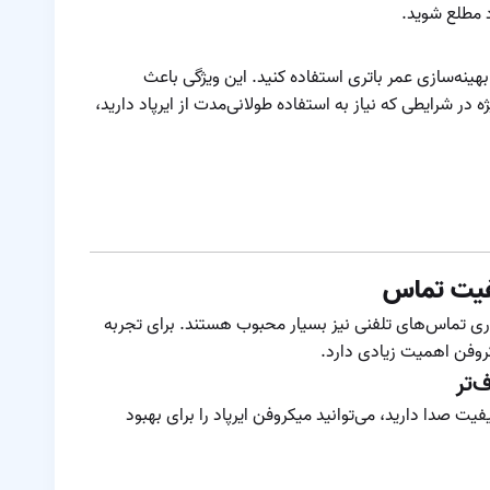
د مطلع شوید.
دو ایرپاد
نحوه شناسایی و حل
مشکل صدای
پرو، می‌توانید از حالت Low Power برای بهینه‌سازی عمر باتری استفاده کنید. این ویژگی باعث
ضعیف در یکی از
 در شرایطی که نیاز به استفاده طولانی‌مدت از ایرپاد دارید،
نحوه ی اتصال ایرپاد
گوشی‌های ایرپاد
با دستگاه های
مختلف
نویز کنسلینگ ایرپاد
نکات پنهان ایرپادها
نکات و ترفندهای
راری تماس‌های تلفنی نیز بسیار محبوب هستند. برای تجربه
کاربردی ایرپاد
روفن اهمیت زیادی دارد.
نکاتی درباره ی تمیز
‌تر
کردن ایرپاد
فیت صدا دارید، می‌توانید میکروفن ایرپاد را برای بهبود
کاهش برد مفید
ایرپاد