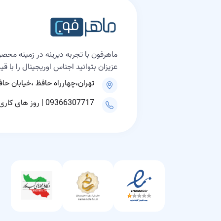
ماهرفون با تجربه دیرینه در زمینه محصو
عزیزان بتوانید اجناس اوریجینال را با ق
تهران،چهارراه حافظ ،خیابان حافظ، پلاک ۲۰۰ مجتمع علاالدین
09366307717 | روز های کاری ۹ الی ۱۸ و پنجشنبه ها ۹ الی ۱۵