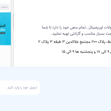
ایرپاد؛ واقعیت یا
افسانه؟
تأخیر صوتی ایرپاد
تحلیل عملکرد
لات اوریجینال , تمام سعی خود را دارد تا شما
میکروفون ایرپاد در
یمت بسیار مناسب و گارانتی تهیه نمایید.
تماس‌های صوتی
پرنویز
تشخیص اصل بودن
 ۳ طبقه ۳ پلاک ۲
ایرپاد و ایرپادپرو
تشخیص ایرپاد اصل
تنظیمات ایرپاد در
سیستم‌عامل‌های
مختلف
چراغ LED جعبه
چگونه ایرپاد خود را
برای بهترین تجربه
صوتی تنظیم کنیم؟
چگونه ایرپاد گم