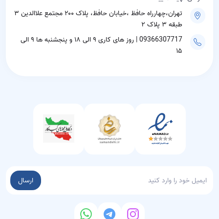
تهران،چهارراه حافظ ،خیابان حافظ، پلاک ۲۰۰ مجتمع علاالدین ۳
طبقه ۳ پلاک ۲
09366307717 | روز های کاری ۹ الی ۱۸ و پنجشنبه ها ۹ الی
۱۵
ارسال