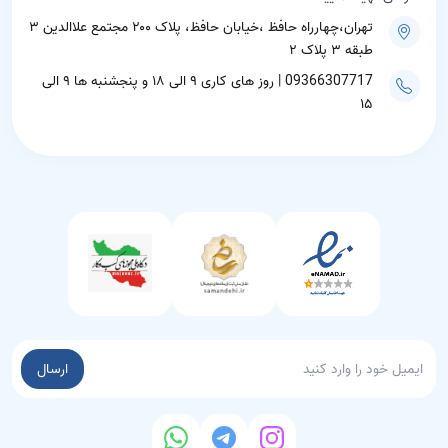
تهران،چهارراه حافظ ،خیابان حافظ، پلاک ۲۰۰ مجتمع علاالدین ۳
طبقه ۳ پلاک ۲
09366307717 | روز های کاری ۹ الی ۱۸ و پنجشنبه ها ۹ الی
۱۵
ارسال