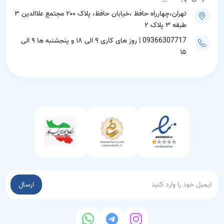
تهران،چهارراه حافظ ،خیابان حافظ، پلاک ۲۰۰ مجتمع علاالدین ۳
طبقه ۳ پلاک ۲
09366307717 | روز های کاری ۹ الی ۱۸ و پنجشنبه ها ۹ الی
۱۵
ارسال