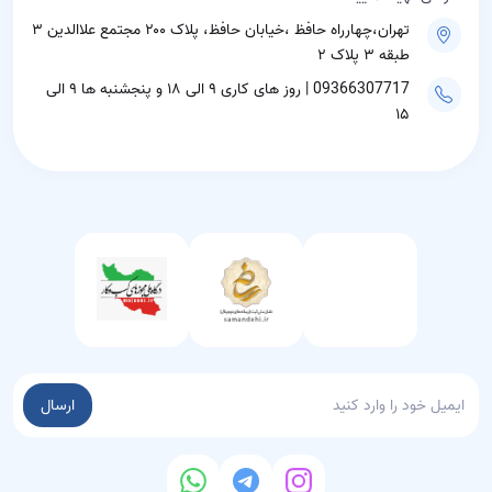
تهران،چهارراه حافظ ،خیابان حافظ، پلاک ۲۰۰ مجتمع علاالدین ۳
طبقه ۳ پلاک ۲
09366307717 | روز های کاری ۹ الی ۱۸ و پنجشنبه ها ۹ الی
۱۵
ارسال