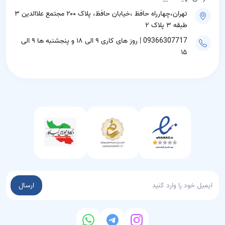
تهران،چهارراه حافظ ،خیابان حافظ، پلاک ۲۰۰ مجتمع علاالدین ۳
طبقه ۳ پلاک ۲
09366307717 | روز های کاری ۹ الی ۱۸ و پنجشنبه ها ۹ الی
۱۵
ارسال