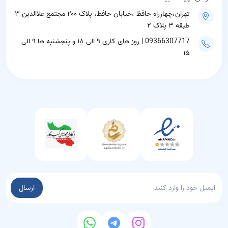
تهران،چهارراه حافظ ،خیابان حافظ، پلاک ۲۰۰ مجتمع علاالدین ۳
طبقه ۳ پلاک ۲
09366307717 | روز های کاری ۹ الی ۱۸ و پنجشنبه ها ۹ الی
۱۵
ارسال