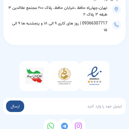
تهران،چهارراه حافظ ،خیابان حافظ، پلاک ۲۰۰ مجتمع علاالدین ۳
طبقه ۳ پلاک ۲
09366307717 | روز های کاری ۹ الی ۱۸ و پنجشنبه ها ۹ الی
۱۵
ارسال