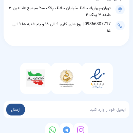
تهران،چهارراه حافظ ،خیابان حافظ، پلاک ۲۰۰ مجتمع علاالدین ۳
طبقه ۳ پلاک ۲
09366307717 | روز های کاری ۹ الی ۱۸ و پنجشنبه ها ۹ الی
۱۵
ارسال