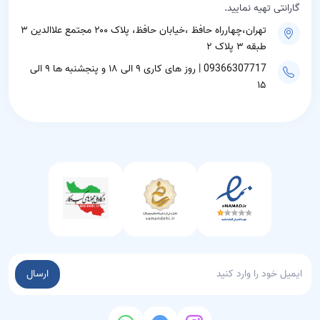
گارانتی تهیه نمایید.
تهران،چهارراه حافظ ،خیابان حافظ، پلاک ۲۰۰ مجتمع علاالدین ۳
طبقه ۳ پلاک ۲
09366307717 | روز های کاری ۹ الی ۱۸ و پنجشنبه ها ۹ الی
۱۵
ارسال