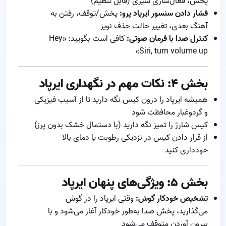
پخش، فعال‌سازی سیری (قابل تنظیم)
فشار دادن سنسور ایرپاد پرو:
پخش/توقف، رفتن به
آهنگ بعدی، تغییر حالت حذف نویز
کنترل صدا با فرمان صوتی:
کافی است بگویید: «Hey
Siri, turn volume up»
بخش ۴: نکات مهم در نگهداری ایرپاد
همیشه ایرپاد را درون کیس نگه دارید تا از آسیب فیزیکی
و گردوغبار محافظت شود
کیس شارژ را تمیز نگه دارید (با دستمال خشک بدون پرز)
از قرار دادن کیس در نزدیکی رطوبت یا دمای بالا
خودداری کنید
بخش ۵: ویژگی‌های پنهان ایرپاد
تشخیص خودکار گوش:
وقتی ایرپاد را در گوش
می‌گذارید، پخش صدا به‌طور خودکار آغاز می‌شود و با
بیرون آوردن متوقف می‌شود