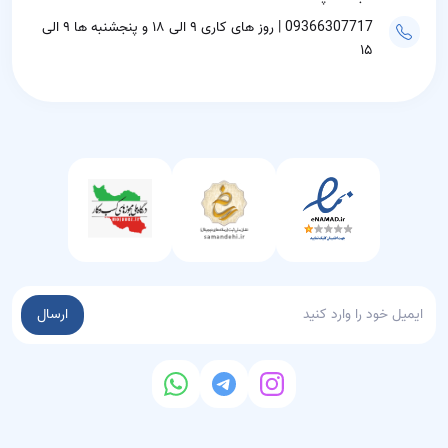
09366307717 | روز های کاری ۹ الی ۱۸ و پنجشنبه ها ۹ الی
۱۵
ارسال