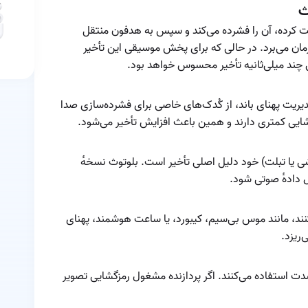
شده را پیدا کنیم
چگونه ایرپادهای
افت کرده، آن را فشرده می‌کند و سپس به هدفون منتقل
خود را برای بهترین
 زمان می‌برد. در حالی که برای پخش موسیقی این تأخیر
تجربه تماس تنظیم
ی چند میلی‌ثانیه تأخیر محسوس خواهد بود.
کنیم؟
چیپ‌ست داخلی
ایرپاد
یت پهنای باند، از کُدک‌های خاصی برای فشرده‌سازی صدا
شایی کمتری دارند و همین باعث افزایش تأخیر می‌شود.
خرابی ایرپاد
خرید
شی یا تبلت) خود دلیل اصلی تأخیر است. بلوتوث نسخه‌ٔ
ل داده‌ٔ صوتی شود.
راهنمای استفاده از
ایرپاد پرو
راهنمای حل
نند، مانند موس بی‌سیم، کیبورد، یا ساعت هوشمند، پهنای
مشکلات رایج ایرپاد:
‌ریزد.
از اتصال تا کیفیت
راهنمای کامل
صدا
شدت استفاده می‌کنند. اگر پردازنده مشغول رمزگشایی تصویر
استفاده از ایرپاد در
ورزش
روش اپدیت کردن