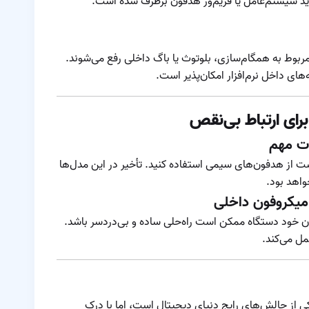
ید سیستم‌عامل یا فریم‌ور هدفون برطرف شده است.
دو ایرپاد
نحوه شناسایی و حل
مشکل صدای
ضعیف در یکی از
ربوط به همگام‌سازی، بلوتوث یا باگ داخلی رفع می‌شوند.
نحوه ی اتصال ایرپاد
گوشی‌های ایرپاد
‌های داخل نرم‌افزار امکان‌پذیر است.
با دستگاه های
مختلف
ای ارتباط بی‌نقص
نویز کنسلینگ ایرپاد
نکات پنهان ایرپادها
 از هدفون‌های سیمی استفاده کنید. تأخیر در این مدل‌ها
واهد بود.
نکات و ترفندهای
کاربردی ایرپاد
ون خود دستگاه ممکن است راه‌حلی ساده و بی‌دردسر باشد.
نکاتی درباره ی تمیز
مل می‌کند.
کردن ایرپاد
کاهش برد مفید
ایرپاد
ی از چالش‌های رایج دنیای دیجیتال است، اما با درک