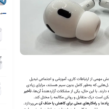
ایرپاد
مح
افزایش بازدهی شارژ
کیس ایرپاد
افزایش عمر باتری
ایرپاد
انواع ایرپاد پرو
ایرپاد چیست و چه
مدل هایی دارد
ایرپاد یا ایرپاد پرو
خش مهمی از ارتباطات کاری، آموزشی و اجتماعی تبدیل
ایرپادز پرو ۲
دل‌هایی که به‌طور کامل بدون سیم هستند، مزایای زیادی
ند. با این حال، یکی از مشکلات آزاردهنده‌ٔ آن‌ها،
تأخیر
بهینه‌سازی صدای
 است درک متقابل و روانی مکالمه را مختل کند.
شما با تنظیمات
تأثیر نسخه بلوتوث
پاد
ها و
راه‌کارهای عملی برای کاهش یا حذف آن
می‌پردازد.
دقیق
دستگاه‌ها بر عملکرد