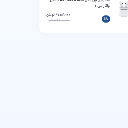
هندزفری اپل مدل AirPods 4 ANC ( اصل
.باگارانتی )
۴۱,۱۸۱,۰۰۰ تومان
8%
۴۵,۰۰۰,۰۰۰ تومان