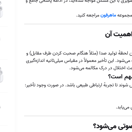
صویری با این مشکل مواجه شده‌اید، در ادامه پاسخی جامع و
ایرپاد؛ واقعیت یا
افسانه؟
 مجموعه
ماهرفون
مراجعه کنید.
تأخیر صوتی ایرپاد
تحلیل عملکرد
اهمیت آن
میکروفون ایرپاد در
تماس‌های صوتی
پرنویز
تشخیص اصل بودن
ین لحظه‌ٔ تولید صدا (مثلاً هنگام صحبت کردن طرف مقابل) و
ایرپاد و ایرپادپرو
‌شود. این تأخیر معمولاً در مقیاس میلی‌ثانیه اندازه‌گیری
عث اختلال در درک مکالمه می‌شود.
تشخیص ایرپاد اصل
تنظیمات ایرپاد در
وند تا تجربه‌ٔ ارتباطی طبیعی باشد. در صورت وجود تأخیر:
سیستم‌عامل‌های
مختلف
چراغ LED جعبه
می‌یابد.
چگونه ایرپاد خود را
برای بهترین تجربه
 صوتی می‌شود؟
صوتی تنظیم کنیم؟
چگونه ایرپاد گم