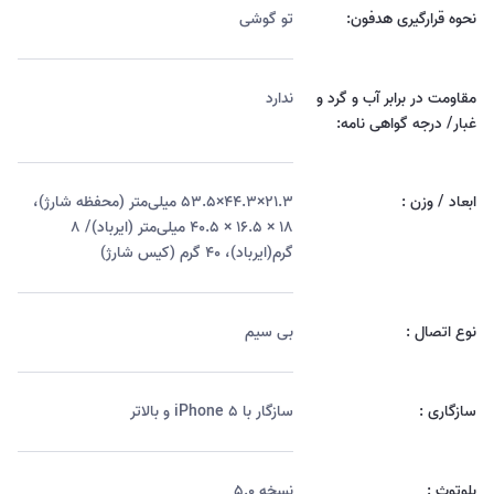
نحوه قرارگیری هدفون:
تو گوشی
مقاومت در برابر آب و گرد و
ندارد
غبار/ درجه گواهی نامه:
ابعاد / وزن :
۲۱.۳×۴۴.۳×۵۳.۵ میلی‌‌متر (محفظه شارژ)،
۱۸ × ۱۶.۵ × ۴۰.۵ میلی‌‌متر (ایرباد)/ ۸
گرم(ایرباد)، ۴۰ گرم (کیس شارژ)
نوع اتصال :
بی سیم
سازگاری :
سازگار با iPhone ۵ و بالاتر
بلوتوث :
نسخه ۵.۰