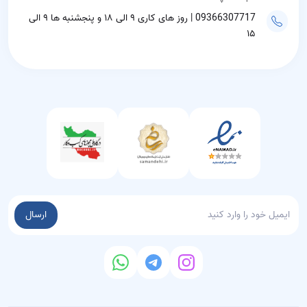
09366307717 | روز های کاری ۹ الی ۱۸ و پنجشنبه ها ۹ الی
۱۵
ارسال