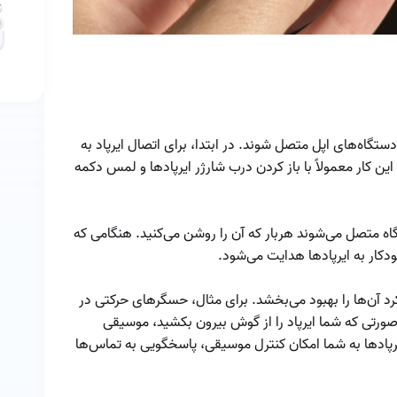
شده را پیدا کنیم
چگونه ایرپادهای
خود را برای بهترین
تجربه تماس تنظیم
کنیم؟
چیپ‌ست داخلی
ایرپاد
 دستگاه‌های اپل متصل شوند. در ابتدا، برای اتصال ایرپاد به
خرابی ایرپاد
ین کار معمولاً با باز کردن درب شارژر ایرپاد‌ها و لمس دکمه
خرید
ستگاه متصل می‌شوند هربار که آن را روشن می‌کنید. هنگامی که
راهنمای استفاده از
دکار به ایرپاد‌ها هدایت می‌شود.
ایرپاد پرو
راهنمای حل
مشکلات رایج ایرپاد:
د آن‌ها را بهبود می‌بخشد. برای مثال، حسگرهای حرکتی در
از اتصال تا کیفیت
ورتی که شما ایرپاد را از گوش بیرون بکشید، موسیقی
راهنمای کامل
صدا
د‌ها به شما امکان کنترل موسیقی، پاسخگویی به تماس‌ها
استفاده از ایرپاد در
ورزش
روش اپدیت کردن