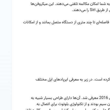
ه شما امکان مکالمه تلفنی می‌دهند. این میکروفن‌ها
ایرپاد اپل
را می‌دهند.
ریست ایرپاد
 فاصله‌ای تا چند متری از دستگاه متصل بمانند و از امکانات
ساختار صوتی ایرپاد
سوالات متداول در
مورد ایرپاد های اپل
طول عمر باتری
ایرپاد
عمر باتری ایرپادها
چقدر است
کرده است. در زیر به معرفی ایرپاد‌های اپل مختلف
قابلیت های ایرپاد
پرو
ایرپاد‌ها (AirPods): این نسل اول ایرپاد‌ها در سال 2016 معرفی شد. آن‌ها دارای طراحی بسیار شبیه به
قطعی ایرپاد
 سیم بودند و از تکنولوژی بلوتوث برای اتصال به
مشاهده درصد باتری