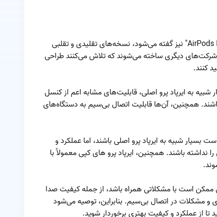
دو ایرپاد
نحوه شناسایی و حل
مشکل صدای
ضعیف در یکی از
ایرپاد پرو های کپی یا همچنین به آنها "AirPods Pro Clone" نیز گفته می‌شود، نسخه‌های تقلیدی و تقلبی
نحوه ی اتصال ایرپاد
گوشی‌های ایرپاد
شرکت‌های دیگری ساخته می‌شوند که تلاش می‌کنند طراحی
با دستگاه های
ید کنند.
مختلف
نویز کنسلینگ ایرپاد
شبیه به ایرپاد پرو اصلی، قابلیت‌های مشابه اعم از کنسل
ند. همچنین، آن‌ها قابلیت اتصال بی‌سیم به دستگاه‌های
نکات پنهان ایرپادها
نکات و ترفندهای
ست بسیار شبیه به ایرپاد پرو اصلی باشند، اما عملکرد و
کاربردی ایرپاد
ا نداشته باشند. همچنین، ایرپاد پرو های کپی معمولاً با
نکاتی درباره ی تمیز
وند.
کردن ایرپاد
پی ممکن است با مشکلاتی همراه باشد، از جمله کیفیت صدا
کاهش برد مفید
اری و مشکلات در اتصال بی‌سیم. بنابراین، توصیه می‌شود
ایرپاد
 تا از عملکرد و کیفیت بهتری برخوردار شوید.