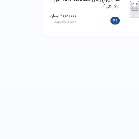
هندزفری اپل مدل AirPods 4 ANC ( اصل
.باگارانتی )
۴۱,۱۸۱,۰۰۰ تومان
8%
۴۵,۰۰۰,۰۰۰ تومان