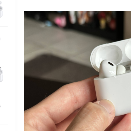
ایرپاد؛ واقعیت یا
افسانه؟
تأخیر صوتی ایرپاد
تحلیل عملکرد
میکروفون ایرپاد در
تماس‌های صوتی
پرنویز
تشخیص اصل بودن
ایرپاد و ایرپادپرو
تشخیص ایرپاد اصل
تنظیمات ایرپاد در
سیستم‌عامل‌های
مختلف
چراغ LED جعبه
چگونه ایرپاد خود را
برای بهترین تجربه
صوتی تنظیم کنیم؟
چگونه ایرپاد گم