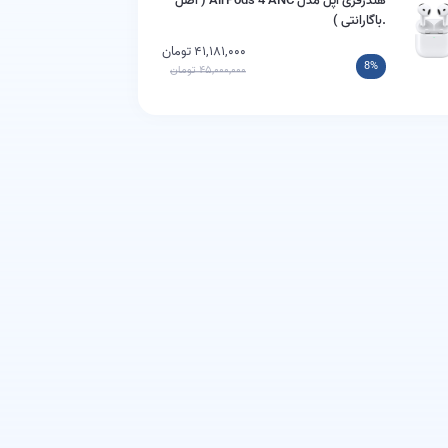
هندزفری اپل مدل AirPods 4 ANC ( اصل
.باگارانتی )
۴۱,۱۸۱,۰۰۰ تومان
8%
۴۵,۰۰۰,۰۰۰ تومان