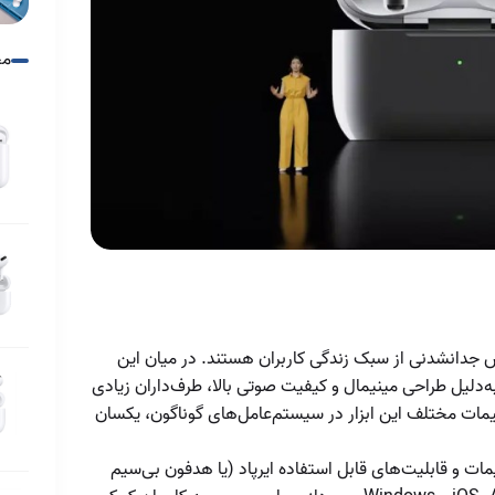
ایرپاد
مح
افزایش بازدهی شارژ
کیس ایرپاد
افزایش عمر باتری
ایرپاد
انواع ایرپاد پرو
ایرپاد چیست و چه
مدل هایی دارد
ایرپاد یا ایرپاد پرو
 جدانشدنی از سبک زندگی کاربران هستند. در میان این
ایرپادز پرو ۲
به‌دلیل طراحی مینیمال و کیفیت صوتی بالا، طرف‌داران زیادی
نظیمات مختلف این ابزار در سیستم‌عامل‌های گوناگون، یکسان
بهینه‌سازی صدای
شما با تنظیمات
تأثیر نسخه بلوتوث
یمات و قابلیت‌های قابل استفاده ایرپاد (یا هدفون بی‌سیم
دقیق
دستگاه‌ها بر عملکرد