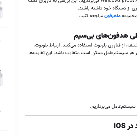
مشابه) در سه سیستم‌عامل پرکاربرد یعنی iOS، Android و Windows می‌پردازیم. این بررسی به کاربران کمک
ایرپاد؛ واقعیت یا
تری از دستگاه خود داشته باشند.
افسانه؟
 مجموعه
ماهرفون
مراجعه کنید.
تأخیر صوتی ایرپاد
تحلیل عملکرد
اطی هدفون‌های بی‌سیم
میکروفون ایرپاد در
تماس‌های صوتی
ف، از فناوری بلوتوث استفاده می‌کنند. ارتباط بلوتوث،
پرنویز
تشخیص اصل بودن
ر هر سیستم‌عامل ممکن است متفاوت باشد. این تفاوت‌ها
ایرپاد و ایرپادپرو
تشخیص ایرپاد اصل
تنظیمات ایرپاد در
سیستم‌عامل‌های
مختلف
چراغ LED جعبه
 سیستم‌عامل می‌پردازیم.
چگونه ایرپاد خود را
برای بهترین تجربه
 iOS
صوتی تنظیم کنیم؟
چگونه ایرپاد گم