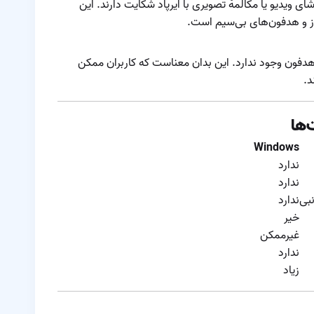
ای ویدیو یا مکالمه‌ٔ تصویری با ایرپاد شکایت دارند. این
دو ایرپاد
نحوه شناسایی و حل
ز و هدفون‌های بی‌سیم است.
مشکل صدای
ضعیف در یکی از
 خودکار هدفون وجود ندارد. این بدان معناست که کاربران ممکن
نحوه ی اتصال ایرپاد
گوشی‌های ایرپاد
د.
با دستگاه های
مختلف
‌ها
نویز کنسلینگ ایرپاد
Windows
نکات پنهان ایرپادها
ندارد
ندارد
نکات و ترفندهای
نبی
ندارد
کاربردی ایرپاد
خیر
نکاتی درباره ی تمیز
غیرممکن
کردن ایرپاد
ندارد
زیاد
کاهش برد مفید
ایرپاد