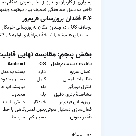
بسیاری از کاربران ویندوز از تأخیر صوتی هنگام تماش
تأخیر به دلیل هماهنگی ضعیف بین بلوتوث ویندو
۴.۴ فقدان بروزرسانی فریم‌ور
برخلاف iOS، در ویندوز امکان به‌روزرسانی
است برای همیشه با نسخه‌ٔ نرم‌افزاری اولیه کار کنن
بخش پنجم: مقایسه نهایی قابلیت
قابلیت / سیستم‌عامل
iOS
Android
اتصال سریع
دارد
بسته به مدل
تنظیمات لمسی
کامل
بسیار محدود
کنترل نویزگیر
بله
نیازمند اپ جا
مشاهده‌ٔ باتری دقیق
بله
محدود
بروزرسانی فریم‌ور
خودکار
دستی با اپ
فعال‌سازی دستیار صوتی
بدون لمس
گاهی با خطا
تأخیر صوتی
بسیار کم
متوسط