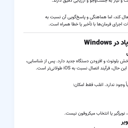
 و نیاز به جست‌وجو و ارزیابی دقیق دارند.
ایرپاد به وسیله
آیفون
معرفی و مقایسه
 ایرپاد می‌تواند دستیار صوتی Android را فعال کند، اما هماهنگی و پاسخ‌گویی آن نسبت به
مدل های مختلف
جرای فرمان‌ها با تأخیر یا خطا همراه است.
ایرپاد
مفقود شدن ایرپاد
Windows
مقایسه ایرپاد ۳ و
پرو
 بخش بلوتوث و افزودن دستگاه جدید دارد. پس از شناسایی،
مقایسه ایرپاد با
آیند اتصال نسبت به iOS طولانی‌تر است.
ایرپاد لایت
مقایسه ایرپاد پرو ۲
اً وجود ندارد. اغلب فقط امکان:
با ایرپاد ۳
مقایسه ایرپاد پرو ۲
با ایرپاد پرو
مقایسه ایرپاد پرو با
 نویزگیر یا انتخاب میکروفون نیست.
ایرپاد مکس
نحوه اتصال همزمان