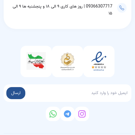
09366307717 | روز های کاری ۹ الی ۱۸ و پنجشنبه ها ۹ الی
۱۵
ارسال