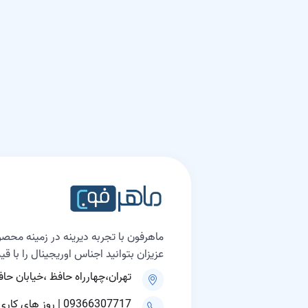
ماهرفون با تجربه دیرینه در زمینه محصو
عزیزان بتوانید اجناس اوریجینال را با ق
تهران،چهارراه حافظ ،خیابان حافظ، پلاک ۲۰۰ مجتمع علاالدین
09366307717 | روز های کاری ۹ الی ۱۸ و پنجشنبه ها ۹ الی ۱۵