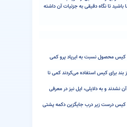
نید می‌توانید در ادامه همراه ما باشید تا نگاه دقیقی به جزئیات آن داشته
21.2 میلی‌متر به همراه وزن 32.2 گرم دارد. ابعاد و اندازه کیس محصول نسبت به ایرپاد پرو کمی
ی نمی‌کند و این برای افرادی که از بند برای کیس استفاده می‌کردند کمی نا
نشدند و به دلایلی، اپل نیز در معرفی
airpods، یک حسگر لمسی خازنی در جلوی کیس درست زیر درب جایگزین دکمه پشتی