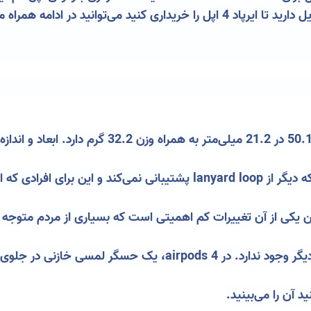
دقیق محصولات آن آشنایی پیدا کنید. اگر تمایل دارید تا ایرپاد 4 اپل را خریداری ک
کیس ایرپاد جدید اپل ابعادی برابر با 46.2 در 50.1 در 
آزاردهنده درباره کیس این محصول این است که دیگر از lanyard loop پشتیبان
کی از آن تغییرات کم اهمیتی است که بسیاری از مردم متوجه آن 
شدن که همیشه پشت کیس قرار داشت نیز دیگر وجود ندارد. در  4
د آن را می‌بینید.