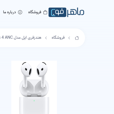
فروشگاه
درباره ما
فروشگاه
هندزفری اپل مدل AirPods 4 ANC ( اصل .باگارانتی )