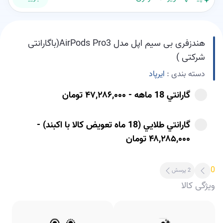
هندزفری بی سیم اپل مدل AirPods Pro3(باگارانتی
شرکتی )
دسته بندی :
ایرپاد
گارانتي 18 ماهه - ۴۷,۲۸۶,۰۰۰ تومان
گارانتي طلايي (18 ماه تعويض کالا با اکبند) -
۴۸,۲۸۵,۰۰۰ تومان
0
2 پرسش
ویژگی کالا