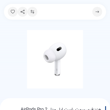
هندزفری سمت راست اپل مدل AirPods Pro 2