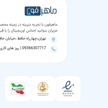
ماهرفون با تجربه دیرینه در زمینه محصو
عزیزان بتوانید اجناس اوریجینال را با ق
تهران،چهارراه حافظ ،خیابان حافظ، پلاک ۲۰۰ مجتمع علاالدین
09366307717 | روز های کاری ۹ الی ۱۸ و پنجشنبه ها ۹ الی ۱۵