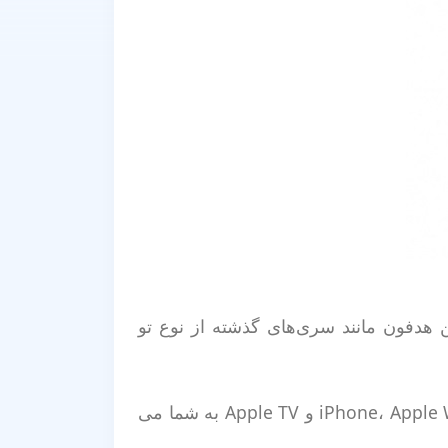
مانند سری‌های گذشته از نوع تو
حس تشخیص عالی AirPods 4 تجربه گوش دادن یکپارچه را در iPhone، Apple Watch، Apple Vision Pro، iPad، Mac و Apple TV به شما می