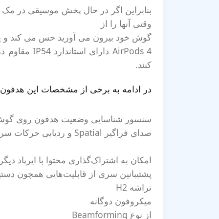
وقتی آنها را از
گوش خود بیرون می آورید حس می کند و پخش 
AirPods 4 د
کنند.
در ادامه به برخی از مشخصات این هدفون 
سنسور شناسایی وضعیت هدفون روی گوش ب
صدای فراگیر Spatial و ردیابی حرکات سر با سنسورهای شتاب‌سنج و ژیروسکوپ
امکان به اشتراک‌گذاری محتوا با ایرپاد دیگر
پشتیبانین سری از قابلیت‌هایی همچون دستیار صوتی Siri و ردیابی و مکان‌یابی با Find My نیز پشتبانی می‌کند. از اکو
تراشه H2
میکروفون‌ دوگانه
از نوع Beamforming