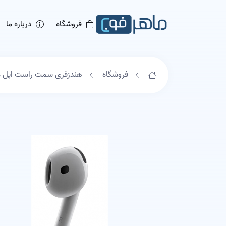
فروشگاه
درباره ما
فروشگاه
هندزفری سمت راست اپل مدل Airpods 4 ( باگارانت