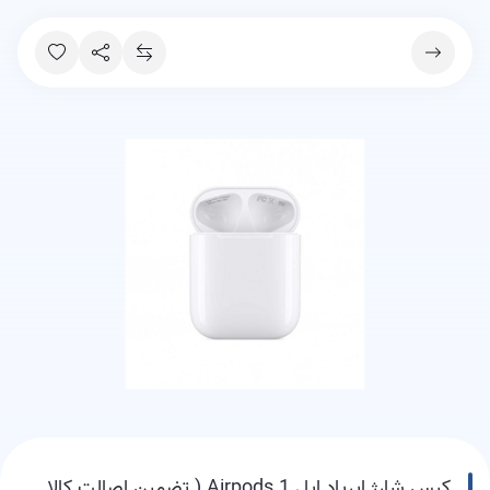
کیس شارژ ایرپاد اپل Airpods 1 ( تضمین اصالت کالا